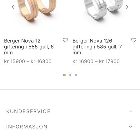
Berger Nova 12
Berger Nova 126
giftering i 585 gull, 6
giftering i 585 gull, 7
mm
mm
råde:
Prisområde:
Prisområ
kr
15900
–
kr
16800
kr
16900
–
kr
17900
0 til
kr 15900 til
kr 16900 
00
kr 16800
kr 17900
KUNDESERVICE
INFORMASJON