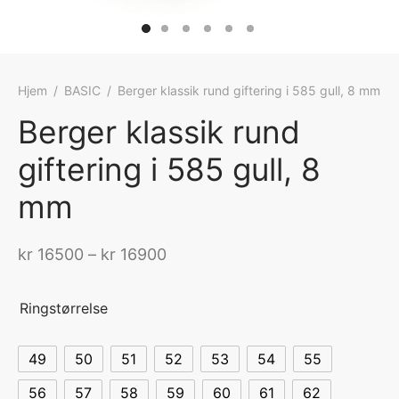
Hjem
/
BASIC
/
Berger klassik rund giftering i 585 gull, 8 mm
Berger klassik rund
giftering i 585 gull, 8
mm
Prisområde:
kr
16500
–
kr
16900
kr 16500 til
kr 16900
Ringstørrelse
49
50
51
52
53
54
55
56
57
58
59
60
61
62