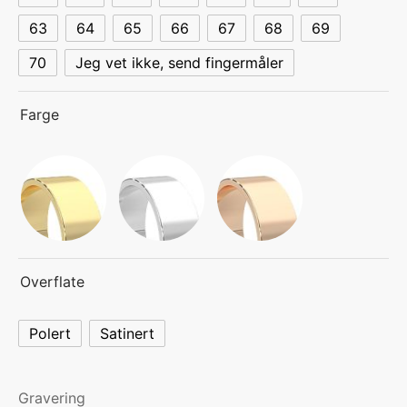
63
64
65
66
67
68
69
70
Jeg vet ikke, send fingermåler
Farge
Overflate
Polert
Satinert
Gravering