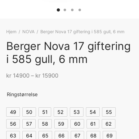
Hjem
/
NOVA
/
Berger Nova 17 giftering i 585 gull, 6 mm
Berger Nova 17 giftering
i 585 gull, 6 mm
Prisområde:
kr
14900
–
kr
15900
kr 14900 til
kr 15900
Ringstørrelse
49
50
51
52
53
54
55
56
57
58
59
60
61
62
63
64
65
66
67
68
69