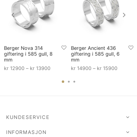
Berger Nova 314
Berger Ancient 436
giftering i 585 gull, 8
giftering i 585 gull, 6
mm
mm
råde:
Prisområde:
Prisområ
kr
12900
–
kr
13900
kr
14900
–
kr
15900
0 til
kr 12900 til
kr 14900 
00
kr 13900
kr 1590
KUNDESERVICE
INFORMASJON