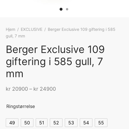
Hjem
/
EXCLUSIVE
/
Berger Exclusive 109 giftering i 585
gull, 7 mm
Berger Exclusive 109
giftering i 585 gull, 7
mm
Prisområde:
kr
20900
–
kr
24900
kr 20900 til
kr 24900
Ringstørrelse
49
50
51
52
53
54
55