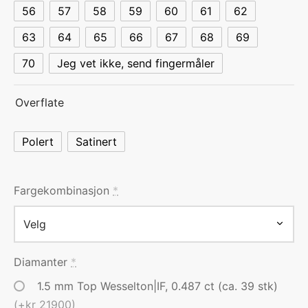
56
57
58
59
60
61
62
63
64
65
66
67
68
69
70
Jeg vet ikke, send fingermåler
Overflate
Polert
Satinert
Fargekombinasjon
*
Diamanter
*
1.5 mm Top Wesselton|IF, 0.487 ct (ca. 39 stk)
(+kr 21900)