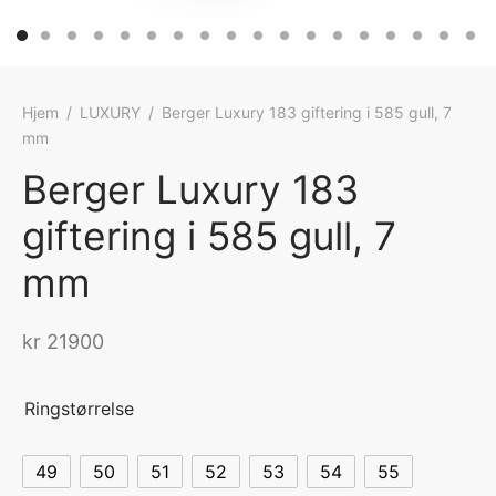
Hjem
/
LUXURY
/
Berger Luxury 183 giftering i 585 gull, 7
mm
Berger Luxury 183
giftering i 585 gull, 7
mm
kr
21900
Ringstørrelse
49
50
51
52
53
54
55