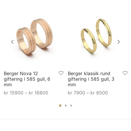
Berger Nova 12
Berger klassik rund
giftering i 585 gull, 6
giftering i 585 gull, 3
mm
mm
råde:
Prisområde:
Prisområd
kr
15900
–
kr
16800
kr
7900
–
kr
8500
0 til
kr 15900 til
kr 7900 til
00
kr 16800
kr 8500