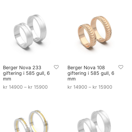
00
kr 16800
kr 15900
produktet
produktet
har
har
flere
flere
varianter.
varianter.
Alternativene
Alternativene
kan
kan
velges
velges
på
på
Berger Nova 233
Berger Nova 108
produktsiden
produktsiden
giftering i 585 gull, 6
giftering i 585 gull, 6
mm
mm
Prisområde:
Prisområ
kr
14900
–
kr
15900
kr
14900
–
kr
15900
kr 14900 til
kr 14900 
Dette
Dette
Velg alternativ
Select options
kr 15900
kr 15900
produktet
produktet
har
har
flere
flere
varianter.
varianter.