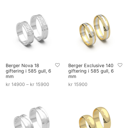
500
kr 16900
kr 169
produktet
produktet
har
har
flere
flere
varianter.
varianter.
ne
Alternativene
Alternativene
kan
kan
velges
velges
på
på
Berger Nova 18
Berger Exclusive 140
en
produktsiden
produktsiden
giftering i 585 gull, 6
giftering i 585 gull, 6
mm
mm
mråde:
Prisområde:
kr
14900
–
kr
15900
kr
15900
00 til
kr 14900 til
Dette
Dette
Select options
Select options
900
kr 15900
produktet
produktet
har
har
flere
flere
varianter.
varianter.