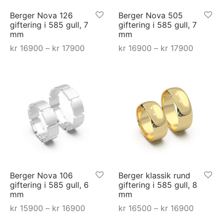
en
produktsiden
produktsiden
Berger Nova 126
Berger Nova 505
giftering i 585 gull, 7
giftering i 585 gull, 7
mm
mm
mråde:
Prisområde:
Prisomr
kr
16900
–
kr
17900
kr
16900
–
kr
17900
00 til
kr 16900 til
kr 16900
Dette
Dette
Select options
Select options
900
kr 17900
kr 1790
produktet
produktet
har
har
flere
flere
varianter.
varianter.
ne
Alternativene
Alternativene
kan
kan
velges
velges
på
på
Berger Nova 106
Berger klassik rund
en
produktsiden
produktsiden
giftering i 585 gull, 6
giftering i 585 gull, 8
mm
mm
mråde:
Prisområde:
Prisomr
kr
15900
–
kr
16900
kr
16500
–
kr
16900
00 til
kr 15900 til
kr 16500
Dette
Dette
Velg alternativ
Select options