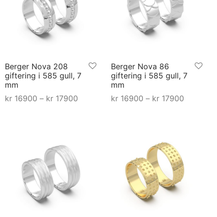
Berger Nova 208
Berger Nova 86
giftering i 585 gull, 7
giftering i 585 gull, 7
mm
mm
åde:
Prisområde:
Prisområ
kr
16900
–
kr
17900
kr
16900
–
kr
17900
 til
kr 16900 til
kr 16900 
Dette
Dette
Select options
Select options
0
kr 17900
kr 17900
produktet
produktet
har
har
flere
flere
varianter.
varianter.
Alternativene
Alternativene
kan
kan
velges
velges
på
på