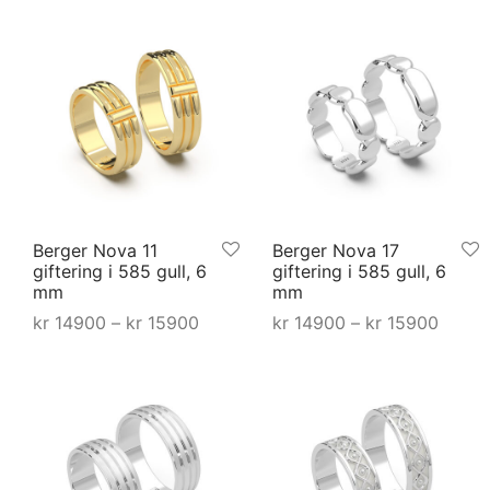
kr 17900
kr 17
produktet
produktet
har
har
flere
flere
varianter.
varianter.
Alternativene
Alternative
kan
kan
velges
velges
på
på
Berger Nova 11
Berger Nova 17
produktsiden
produktsid
giftering i 585 gull, 6
giftering i 585 gull, 6
mm
mm
Prisområde:
Priso
kr
14900
–
kr
15900
kr
14900
–
kr
15900
kr 14900 til
kr 149
Dette
Dette
Select options
Velg alternativ
kr 15900
kr 15
produktet
produktet
har
har
flere
flere
varianter.
varianter.