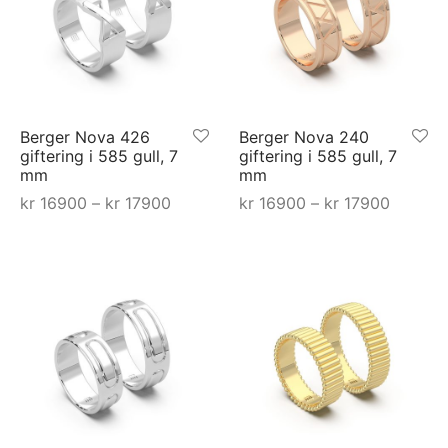
Berger Nova 426
Berger Nova 240
giftering i 585 gull, 7
giftering i 585 gull, 7
mm
mm
mråde:
Prisområde:
Prisomr
kr
16900
–
kr
17900
kr
16900
–
kr
17900
00 til
kr 16900 til
kr 16900
Dette
Dette
Select options
Select options
900
kr 17900
kr 1790
produktet
produktet
har
har
flere
flere
varianter.
varianter.
ne
Alternativene
Alternativene
kan
kan
velges
velges
på
på