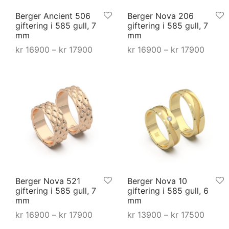
på
produktsid
Berger Ancient 506
Berger Nova 206
produktsiden
giftering i 585 gull, 7
giftering i 585 gull, 7
mm
mm
Prisområde:
Priso
kr
16900
–
kr
17900
kr
16900
–
kr
17900
kr 16900 til
kr 169
Dette
Dette
Select options
Velg alternativ
kr 17900
kr 17
produktet
produktet
har
har
flere
flere
varianter.
varianter.
Alternativene
Alternative
kan
kan
velges
velges
på
på
Berger Nova 521
Berger Nova 10
produktsiden
produktsid
giftering i 585 gull, 7
giftering i 585 gull, 6
mm
mm
Prisområde:
Priso
kr
16900
–
kr
17900
kr
13900
–
kr
17500
kr 16900 til
kr 139
Dette
Dette
Select options
Select options