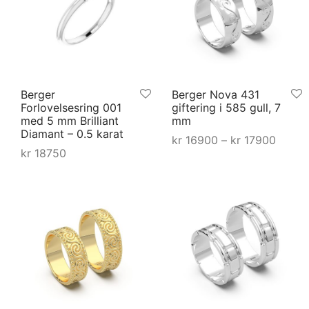
Berger
Berger Nova 431
Forlovelsesring 001
giftering i 585 gull, 7
med 5 mm Brilliant
mm
Diamant – 0.5 karat
Priso
kr
16900
–
kr
17900
kr
18750
kr 169
Dette
Select options
Dette
Select options
kr 17
produktet
produktet
har
har
flere
flere
varianter.
varianter.
Alternative
Alternativene
kan
kan
velges
velges
på