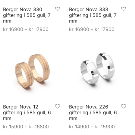
produktsiden
produktsiden
Berger Nova 330
Berger Nova 333
giftering i 585 gull, 7
giftering i 585 gull, 7
mm
mm
åde:
Prisområde:
Prisområ
kr
16900
–
kr
17900
kr
16900
–
kr
17900
 til
kr 16900 til
kr 16900 
Dette
Dette
Select options
Select options
0
kr 17900
kr 17900
produktet
produktet
har
har
flere
flere
varianter.
varianter.
Alternativene
Alternativene
kan
kan
velges
velges
på
på
Berger Nova 12
Berger Nova 226
produktsiden
produktsiden
giftering i 585 gull, 6
giftering i 585 gull, 6
mm
mm
åde:
Prisområde:
Prisområ
kr
15900
–
kr
16800
kr
14900
–
kr
15900
 til
kr 15900 til
kr 14900 
Dette
Dette
Select options
Select options